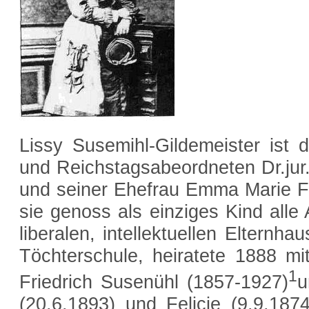
Lissy Susemihl-Gildemeister ist 
und Reichstagsabeordneten Dr.jur.
und seiner Ehefrau Emma Marie Fe
sie genoss als einziges Kind all
liberalen, intellektuellen Elternh
Töchterschule, heiratete 1888 m
1
Friedrich Susenühl (1857-1927)
u
(20.6.1893) und Felicie (9.9.18